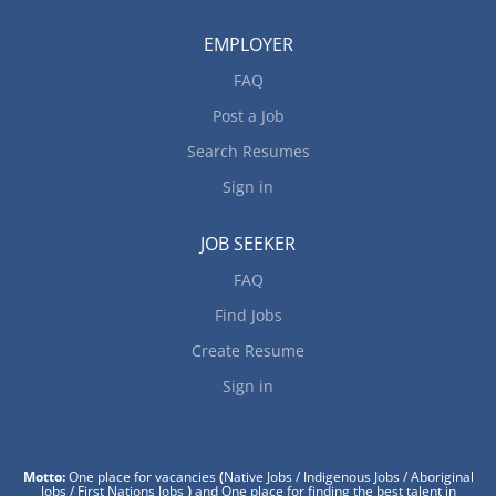
EMPLOYER
FAQ
Post a Job
Search Resumes
Sign in
JOB SEEKER
FAQ
Find Jobs
Create Resume
Sign in
Motto:
One place for vacancies
(
Native Jobs / Indigenous Jobs / Aboriginal
Jobs / First Nations Jobs
)
and One place for finding the best talent in