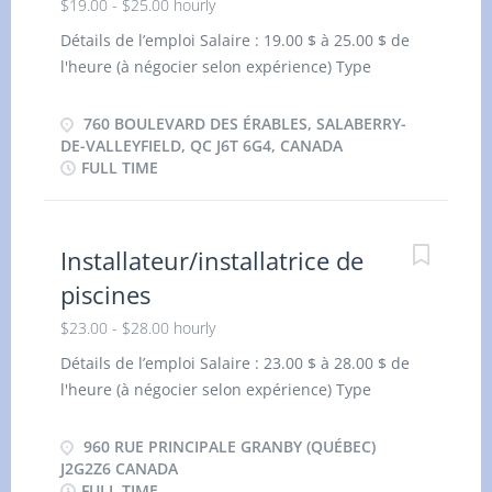
$19.00 - $25.00 hourly
Détails de l’emploi Salaire : 19.00 $ à 25.00 $ de
l'heure (à négocier selon expérience) Type
d’emploi : Durée fixe ou contrat, temps plein Lieu
: 760 Boulevard des Érables, Salaberry-de-
760 BOULEVARD DES ÉRABLES, SALABERRY-
Valleyfield, QC J6T 6G4, Canada Date : Début 2027
DE-VALLEYFIELD, QC J6T 6G4, CANADA
FULL TIME
Plusieurs postes disponibles Heures
supplémentaires Respon sabilités : Charger,
décharger et déplacer les matériaux d’excavation
et de paysagement sur les sites ; Planter d’arbres,
Installateur/installatrice de
arbustes, fleurs et autres végétaux ; Installer de
piscines
gazon et d’autres aménagements, tels que pierre
$23.00 - $28.00 hourly
décorative, paillis, structures légères, mobilier
urbain, etc. ; Participer à la préparation, au
Détails de l’emploi Salaire : 23.00 $ à 28.00 $ de
nivellement et à la compaction des surfaces ;
l'heure (à négocier selon expérience) Type
Effectuer le remblayage et la mise en forme du sol
d’emploi : Durée fixe ou contrat, temps plein Lieu :
avec les matériaux pour la finition des zones
960 rue Principale Granby (Québec) J2G2Z6
960 RUE PRINCIPALE GRANBY (QUÉBEC)
excavées ; Effectuer l’entretien et le nettoyage des
Canada Date : Début 2027 Plusieurs postes
J2G2Z6 CANADA
espaces de travail. Qualités recherchées Fiabilité
FULL TIME