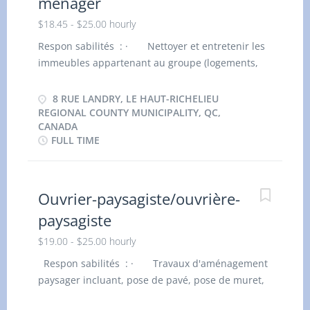
ménager
$18.45 - $25.00 hourly
Respon sabilités : · Nettoyer et entretenir les
immeubles appartenant au groupe (logements,
locaux commerciaux ou espaces communs). ·
Effectuer le dépoussiérage, le lavage des
8 RUE LANDRY, LE HAUT-RICHELIEU
planchers, des murs, des vitres et des surfaces
REGIONAL COUNTY MUNICIPALITY, QC,
CANADA
après des travaux de construction ou de
FULL TIME
rénovation légère. · Ramasser et disposer
adéquatement les résidus de matériaux non
dangereux (poussière, sciure, plastique, carton,
Ouvrier-paysagiste/ouvrière-
etc.). · Nettoyer les entrées, cages d’escalier,
garages, corridors et espaces extérieurs après le
paysagiste
passage des équipes de chantier. · Entretenir
$19.00 - $25.00 hourly
les aires communes afin d’assurer la conformité
et la sécurité des lieux avant livraison. ·
Respon sabilités : · Travaux d'aménagement
Effectuer le nettoyage des équipements et
paysager incluant, pose de pavé, pose de muret,
mobiliers installés après les travaux (armoires,
excavation, nivellement. · Entretien complet,