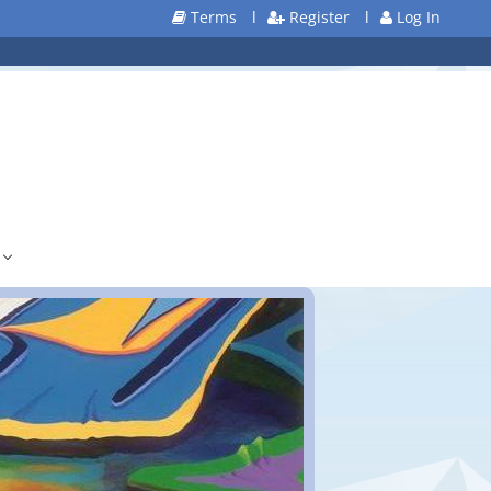
Terms
l
Register
l
Log In