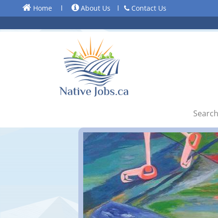
Home
l
About Us
l
Contact Us
Search