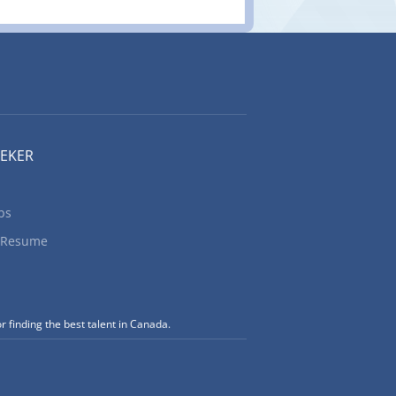
nada.
EEKER
bs
 Resume
r finding the best talent in Canada.