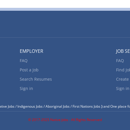
ésident permanent ou titulaire d’un permis de travail valide au Ca
EMPLOYER
JOB S
FAQ
FAQ
Post a Job
Find Jo
Search Resumes
Create
Sign in
Sign in
tive Jobs / Indigenous Jobs / Aboriginal Jobs / First Nations Jobs
)
and One place fo
© 2017-2025 Native Jobs - All Rights Reserved