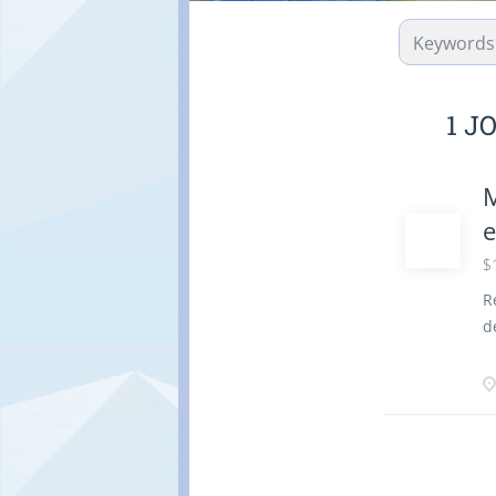
1 J
M
e
$
R
d
é
R
A
r
E
c