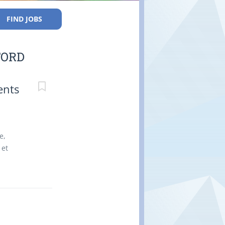
FIND JOBS
FORD
ents
e,
 et
 ·
Fiabilité
 des
rance
 : Aucune
ien,