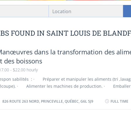
Location
OBS FOUND IN SAINT LOUIS DE BLAND
anœuvres dans la transformation des alim
t des boissons
17.00 - $22.00 hourly
espon sabilités : · Préparer et manipuler les aliments (tri ,lavag
écoupe). · Alimenter les machines de production. · Emballer
tiqueter les produits. · Nettoyer les équipements et les lieux.
especter les normes d’hygiène et de sécurité. Qualités recherchées 
826 ROUTE 263 NORD, PRINCEVILLE, QUÉBEC, G6L 5J9
FULL TIME
ttitude positive Esprit d’équipe Respect et professionnalisme Sens
esponsabilités Autonomie et débrouillardise Endurance et persévé
ngagement Critères de candidature Expérience : Un atout Langues
onnaissance linguistique requise Admissibilité : Être citoyen canad