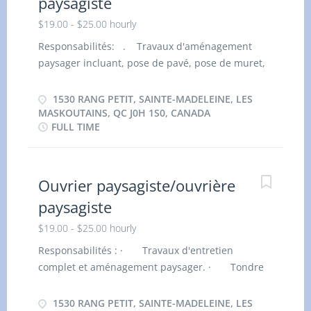
paysagiste
$19.00 - $25.00 hourly
Responsabilités: . Travaux d'aménagement
paysager incluant, pose de pavé, pose de muret,
excavation, nivellement. · Déneigement,
incluant l'application de sel, déneigement,
1530 RANG PETIT, SAINTE-MADELEINE, LES
déneigement manuel. · Préparation de la
MASKOUTAINS, QC J0H 1S0, CANADA
FULL TIME
saison estivale. Entretien mineur de la machinerie
. Qualités recherchées Fiabilité Attitude positive
Esprit d’équipe Respect et professionnalisme
Sens des responsabilités Autonomie et
Ouvrier paysagiste/ouvrière
débrouillardise Endurance et persévérance
paysagiste
Engagement Critères de candidature Expérience :
$19.00 - $25.00 hourly
Un atout Langues : Aucune connaissance
linguistique requise Admissibilité : Être citoyen
Responsabilités : · Travaux d'entretien
canadien, résident permanent ou titulaire d’un
complet et aménagement paysager. · Tondre
permis de travail valide au Canada.
la pelouse, entretien des plates-bandes, taillage
de haies. · Ouverture de terrain et fermeture.
1530 RANG PETIT, SAINTE-MADELEINE, LES