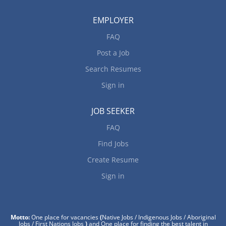
EMPLOYER
FAQ
Post a Job
Search Resumes
Sign in
JOB SEEKER
FAQ
Find Jobs
Create Resume
Sign in
Motto:
One place for vacancies
(
Native Jobs / Indigenous Jobs / Aboriginal
Jobs / First Nations Jobs
)
and One place for finding the best talent in