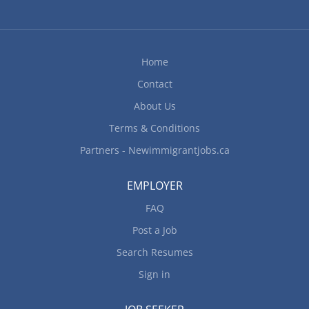
effectué en personne. Il n’y aucune possibilité de
travail à distance. Milieu de travail Milieu rural
Disposé à déménager Responsabilités Tâches
Transporter la vaisselle propre, les ustensiles et
Home
autres objets aux aires de...
Contact
About Us
Terms & Conditions
Partners - Newimmigrantjobs.ca
EMPLOYER
FAQ
Post a Job
Search Resumes
Sign in