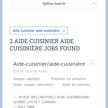
Refine Search
aide cuisinier aide cuisinière
2 AIDE CUISINIER AIDE
CUISINIÈRE JOBS FOUND
Aide-cuisinier/aide-cuisinière
$18.00 - $23.00 hourly
Respon sabilités : · Préparer les aliments
(laver, couper, éplucher). · Aider le cuisinier
dans la préparation des plats. · Nettoyer la
cuisine, les ustensiles et les surfaces. ·
38 RUE WELLINGTON S #100, SHERBROOKE,
Organiser et ranger les ingrédients et
QUÉBEC J1H 5C7, CANADA
FULL TIME
équipements. · Participer à la mise en place