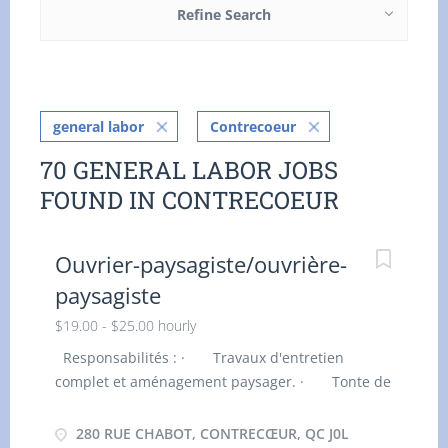
Refine Search
general labor
Contrecoeur
70 GENERAL LABOR JOBS
FOUND IN CONTRECOEUR
Ouvrier-paysagiste/ouvrière-
paysagiste
$19.00 - $25.00 hourly
Responsabilités : · Travaux d'entretien
complet et aménagement paysager. · Tonte de
pelouse, entretien des plates-bandes, taillage de
haies. · Ouverture de terrain et fermeture.
280 RUE CHABOT, CONTRECŒUR, QC J0L