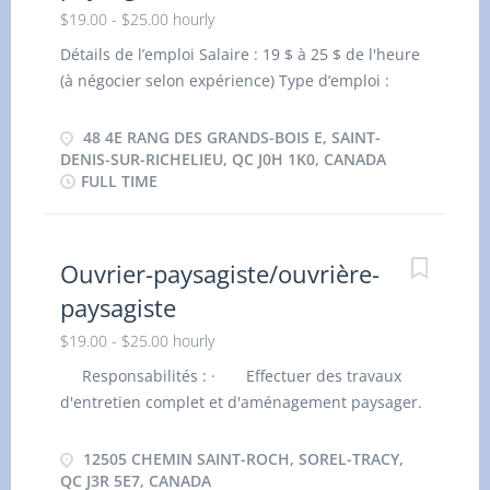
$19.00 - $25.00 hourly
Admissibilité : Être citoyen canadien, résident
permanent ou titulaire d’un permis de travail
Détails de l’emploi Salaire : 19 $ à 25 $ de l'heure
valide au Canada.
(à négocier selon expérience) Type d’emploi :
Durée fixe ou contrat, temps plein Lieu : 48 4e
Rang des Grands-Bois E, Saint-Denis-sur-
48 4E RANG DES GRANDS-BOIS E, SAINT-
Richelieu, QC J0H 1K0, Canada Plusieurs postes
DENIS-SUR-RICHELIEU, QC J0H 1K0, CANADA
FULL TIME
disponibles Heures supplémentaires Respon
sabilités : Effectuer la tonte du gazon sur les
bordures d’autoroutes, accotements et talus à
l’aide de tondeuses motorisées ou autoportées.
Ouvrier-paysagiste/ouvrière-
Réaliser le débroussaillage mécanique et manuel
paysagiste
afin de maintenir les espaces verts accessibles et
$19.00 - $25.00 hourly
sécuritaires. Procéder au ramassage et à la
collecte des déchets et débris dans les zones
Responsabilités : · Effectuer des travaux
gazonnées et espaces adjacents. Conduire et
d'entretien complet et d'aménagement paysager.
utiliser la machinerie légère d’entretien paysager
· Réaliser la tonte de pelouse, l'entretien des
(tracteurs, tondeuses industrielles, souffleuses).
plates-bandes, le désherbage, la taille des haies
12505 CHEMIN SAINT-ROCH, SOREL-TRACY,
Effectuer des travaux saisonniers de déneigement
et des arbustes ainsi que le nettoyage des
QC J3R 5E7, CANADA