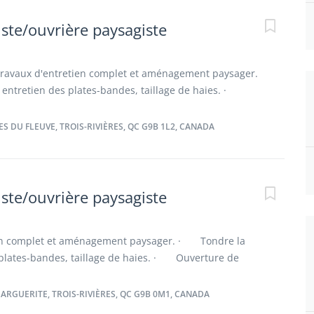
 candidature Expérience : Un atout Langues : Aucune
ue requise Admissibilité : Être citoyen canadien,
ste/ouvrière paysagiste
itulaire d’un permis de travail valide au Canada.
ravaux d'entretien complet et aménagement paysager.
entretien des plates-bandes, taillage de haies. ·
t fermeture. · Préparation de la saison estivale :
quipements, gestion de l'inventaire. Qualités
S DU FLEUVE, TROIS-RIVIÈRES, QC G9B 1L2, CANADA
titude positive Esprit d’équipe Respect et
 des responsabilités Autonomie et débrouillardise
nce Engagement Critères de candidature Expérience :
ne connaissance linguistique requise Admissibilité :
ste/ouvrière paysagiste
résident permanent ou titulaire d’un permis de travail
n complet et aménagement paysager. · Tondre la
 plates-bandes, taillage de haies. · Ouverture de
· Déneigement. · Préparation de la saison estivale :
quipements, gestion de l'inventaire. Qualités
ARGUERITE, TROIS-RIVIÈRES, QC G9B 0M1, CANADA
titude positive Esprit d’équipe Respect et