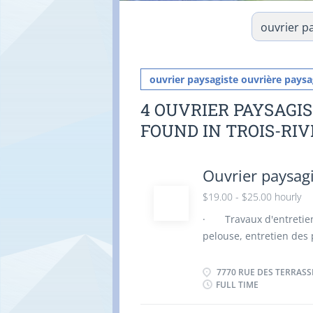
ouvrier paysagiste ouvrière paysa
4 OUVRIER PAYSAGI
FOUND IN TROIS-RIV
Ouvrier paysagi
$19.00 - $25.00 hourly
· Travaux d'entretie
pelouse, entretien des
terrain et fermeture. ·
des équipements, gestio
7770 RUE DES TERRASSE
FULL TIME
Attitude positive Espri
responsabilités Autono