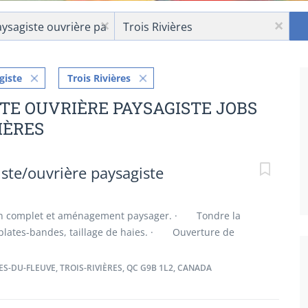
Location
x
x
giste
Trois Rivières
STE OUVRIÈRE PAYSAGISTE JOBS
IÈRES
ste/ouvrière paysagiste
n complet et aménagement paysager. · Tondre la
 plates-bandes, taillage de haies. · Ouverture de
 Préparation de la saison estivale : entretien mineur
n de l'inventaire. Qualités recherchées Fiabilité
S-DU-FLEUVE, TROIS-RIVIÈRES, QC G9B 1L2, CANADA
t d’équipe Respect et professionnalisme Sens des
mie et débrouillardise Endurance et persévérance