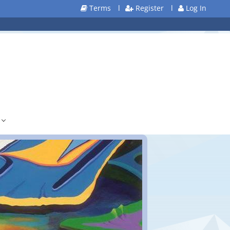
Terms
l
Register
l
Log In