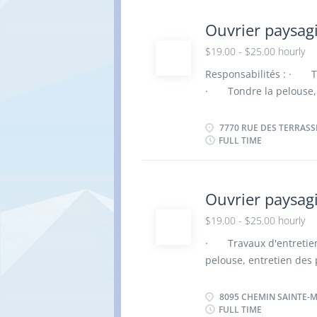
Engagement Critères de
connaissance linguistiq
Ouvrier paysagi
résident permanent ou t
$19.00 - $25.00 hourly
Responsabilités : · T
· Tondre la pelouse, 
Ouverture de terrain e
entretien mineur des é
7770 RUE DES TERRASSE
FULL TIME
recherchées Fiabilité At
professionnalisme Sens
Endurance et persévéra
Un atout Langues : Aucu
Ouvrier paysagi
Être citoyen canadien, 
$19.00 - $25.00 hourly
valide au Canada.
· Travaux d'entretie
pelouse, entretien des
terrain et fermeture. 
entretien mineur des é
8095 CHEMIN SAINTE-M
FULL TIME
recherchées Fiabilité At