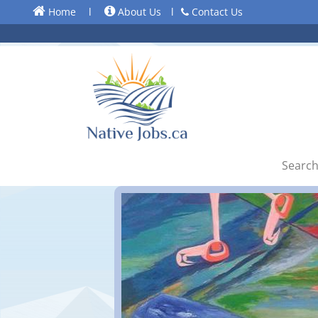
Home
l
About Us
l
Contact Us
Search