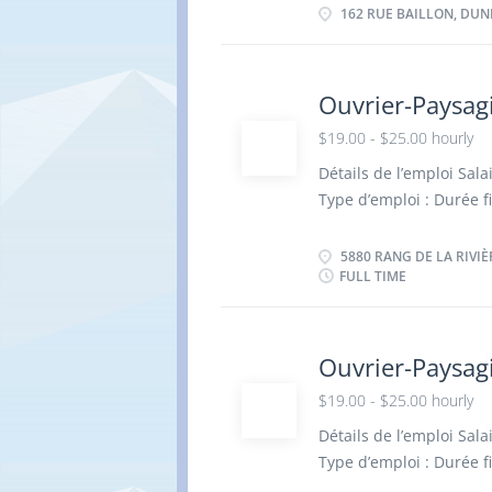
santé et sécurité au trav
d'installation d'aména
162 RUE BAILLON, DUN
murets, des bordures 
Réaliser l'entretien co
l'entretien des plates-b
Ouvrier-Paysag
· Participer aux trava
$19.00 - $25.00 hourly
saisons. · Effectuer l
chantiers propres, sécu
Détails de l’emploi Sala
au travail . Qualités 
Type d’emploi : Durée f
d’équipe · Respect e
Rivière N, Saint-Jean-B
Heures supplémentaire
5880 RANG DE LA RIVIÈR
FULL TIME
d'aménagement paysage
l'équipe. · Participer
compactage et de prép
extérieurs. · Installe
Ouvrier-Paysagi
éléments d'aménagemen
$19.00 - $25.00 hourly
estivale, notamment par
Détails de l’emploi Sala
équipements nécessaire
Type d’emploi : Durée f
machinerie légère et des
Saint-Hyacinthe, QC J2