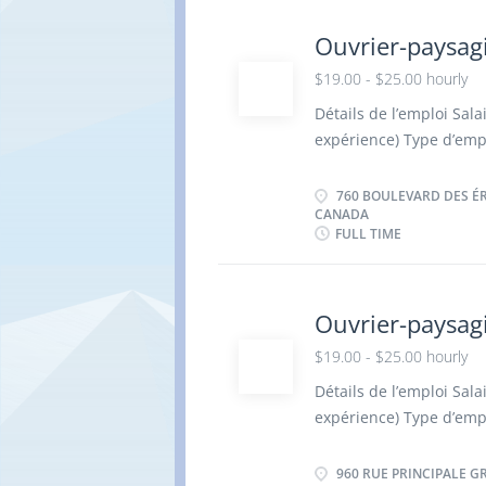
Autonomie et débroui
Engagement Critères d
Ouvrier-paysag
connaissance linguistiq
$19.00 - $25.00 hourly
résident permanent ou 
Détails de l’emploi Sala
expérience) Type d’empl
Boulevard des Érables, 
Début 2027 Plusieurs 
760 BOULEVARD DES ÉRA
CANADA
sabilités : Charger, dé
FULL TIME
paysagement sur les site
végétaux ; Installer de
décorative, paillis, stru
Ouvrier-paysagi
préparation, au nivelle
remblayage et la mise e
$19.00 - $25.00 hourly
zones excavées ; Effect
Détails de l’emploi Sala
Qualités recherchées Fia
expérience) Type d’empl
Principale Granby (Qué
disponibles Heures su
960 RUE PRINCIPALE G