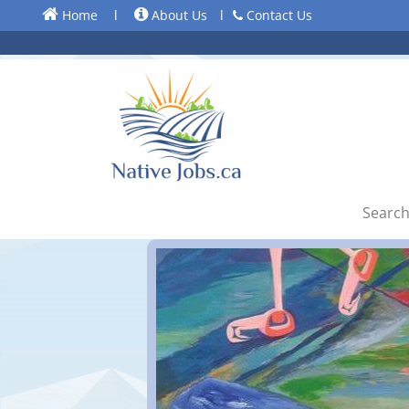
Home
l
About Us
l
Contact Us
Search