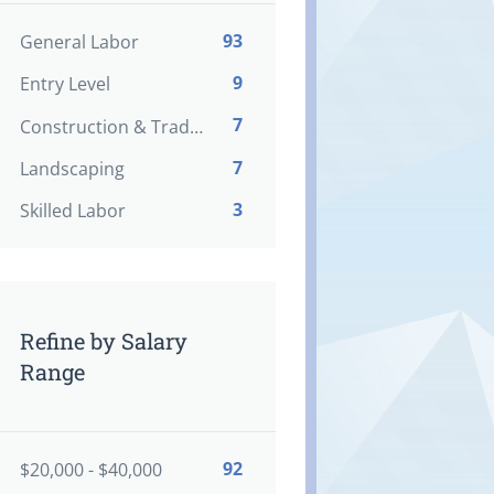
93
General Labor
9
Entry Level
7
Construction & Trades
7
Landscaping
3
Skilled Labor
Refine by Salary
Range
92
$20,000 - $40,000