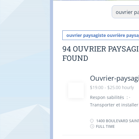
ouvrier paysagiste ouvrière paysa
94 OUVRIER PAYSAG
FOUND
Ouvrier-paysagi
$19.00 - $25.00 hourly
Respon sabilités : · 
Transporter et installe
et à creuser des tranch
l'aménagement des espa
1400 BOULEVARD SAINTE
FULL TIME
Qualités recherchées 
· Respect et profess