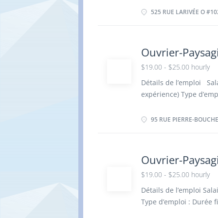
supplémentaires Respo
525 RUE LARIVÉE O #10
complet et d'aménageme
commerciales. · Réalis
le désherbage, la taill
Ouvrier-Paysagi
espaces verts. · Parti
$19.00 - $25.00 hourly
terrains, incluant la 
saisons. · Effectuer la
Détails de l’emploi Sala
végétaux, ainsi que les
expérience) Type d’empl
préparation de la saison
Pierre-Boucher, Bouche
Heures supplémentaires
95 RUE PIERRE-BOUCHE
équipements et la mac
paysager. · Participer 
d'excavation, incluant l
Ouvrier-Paysagi
surfaces. · Assister le
$19.00 - $25.00 hourly
des tâches de soutien 
plantation d'arbres, d'a
Détails de l’emploi Sala
d'aménagement. · Parti
Type d’emploi : Durée f
d'aménagement extérieur
Grands-Bois E, Saint-D