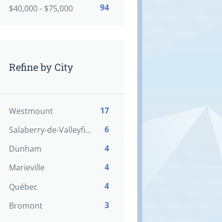
94
$40,000 - $75,000
Refine by City
17
Westmount
6
Salaberry-de-Valleyfield
4
Dunham
4
Marieville
4
Québec
3
Bromont