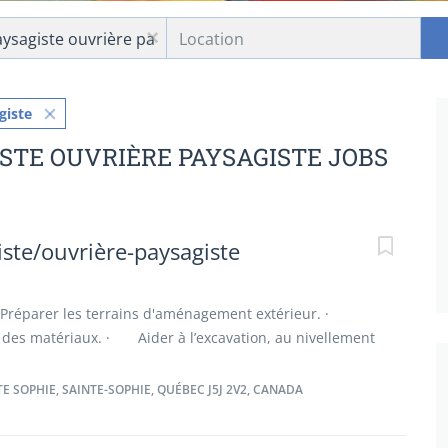
Location
x
giste
ISTE OUVRIÈRE PAYSAGISTE JOBS
ste/ouvrière-paysagiste
Préparer les terrains d'aménagement extérieur. ·
r des matériaux. · Aider à l’excavation, au nivellement
ées ; Assister les ouvriers spécialisés. · Participer à
ces verts. · Nettoyer les terrains après les travaux.
 SOPHIE, SAINTE-SOPHIE, QUÉBEC J5J 2V2, CANADA
· Fiabilité · Attitude positive · Esprit d’équipe
ionnalisme · Sens des responsabilités ·