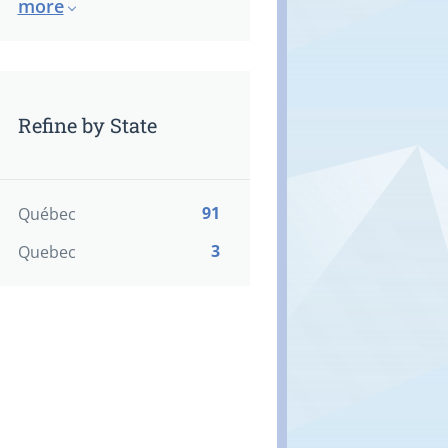
more
Refine by State
91
Québec
3
Quebec