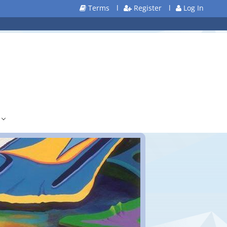
Terms
l
Register
l
Log In